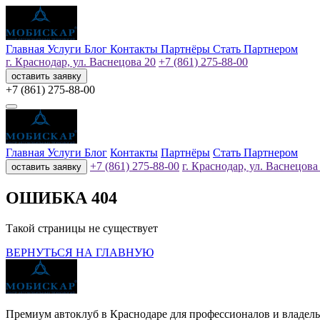
Главная
Услуги
Блог
Контакты
Партнёры
Стать Партнером
г. Краснодар, ул. Васнецова 20
+7 (861) 275-88-00
оставить заявку
+7 (861) 275-88-00
Главная
Услуги
Блог
Контакты
Партнёры
Стать Партнером
+7 (861) 275-88-00
г. Краснодар, ул. Васнецова
оставить заявку
ОШИБКА 404
Такой страницы не существует
ВЕРНУТЬСЯ НА ГЛАВНУЮ
Премиум автоклуб в Краснодаре для профессионалов и владел