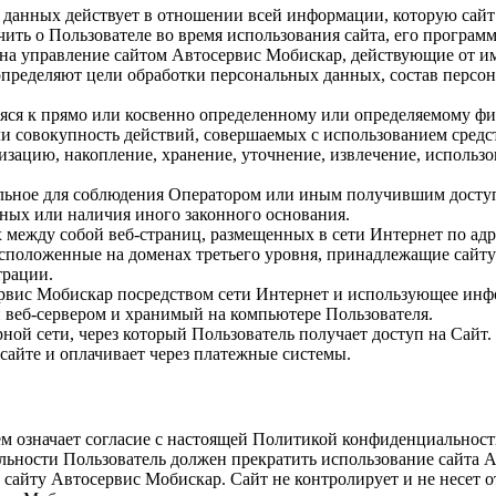
данных действует в отношении всей информации, которую сай
учить о Пользователе во время использования сайта, его програм
а управление сайтом Автосервис Мобискар, действующие от им
определяют цели обработки персональных данных, состав персо
ся к прямо или косвенно определенному или определяемому фи
 совокупность действий, совершаемых с использованием средств
зацию, накопление, хранение, уточнение, извлечение, использов
ьное для соблюдения Оператором или иным получившим доступ
нных или наличия иного законного основания.
жду собой веб-страниц, размещенных в сети Интернет по адресу:
положенные на доменах третьего уровня, принадлежащие сайту
трации.
рвис Мобискар посредством сети Интернет и использующее инф
веб-сервером и хранимый на компьютере Пользователя.
ной сети, через который Пользователь получает доступ на Сайт.
сайте и оплачивает через платежные системы.
м означает согласие с настоящей Политикой конфиденциальност
льности Пользователь должен прекратить использование сайта 
айту Автосервис Мобискар. Сайт не контролирует и не несет от