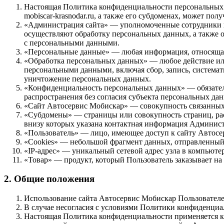
Настоящая Политика конфиденциальности персональных 
mobiscar-krasnodar.ru, а также его субдоменах, может пол
«Администрация сайта» — уполномоченные сотрудники н
осуществляют обработку персональных данных, а также 
с персональными данными.
«Персональные данные» — любая информация, относящая
«Обработка персональных данных» — любое действие или
персональными данными, включая сбор, запись, системати
уничтожение персональных данных.
«Конфиденциальность персональных данных» — обязател
распространения без согласия субъекта персональных да
«Сайт Автосервис Мобискар» — совокупность связанных ме
«Субдомены» — страницы или совокупность страниц, рас
внизу которых указана контактная информация Админис
«Пользователь» — лицо, имеющее доступ к сайту Автосе
«Cookies» — небольшой фрагмент данных, отправленный 
«IP-адрес» — уникальный сетевой адрес узла в компьютер
«Товар» — продукт, который Пользователь заказывает на 
2. Общие положения
Использование сайта Автосервис Мобискар Пользователе
В случае несогласия с условиями Политики конфиденциа
Настоящая Политика конфиденциальности применяется к с