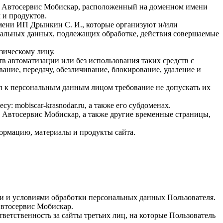
т Автосервис Мобискар, расположенный на доменном имени
м и продуктов.
ени ИП Дрынкин С. И., которые организуют и/или
нальных данных, подлежащих обработке, действия совершаемые
зическому лицу.
 автоматизации или без использования таких средств с
ание, передачу, обезличивание, блокирование, удаление и
 к персональным данным лицом требование не допускать их
 mobiscar-krasnodar.ru, а также его субдоменах.
 Автосервис Мобискар, а также другие временные страницы,
ормацию, материалы и продукты сайта.
и и условиями обработки персональных данных Пользователя.
Автосервис Мобискар.
ветственность за сайты третьих лиц, на которые Пользователь