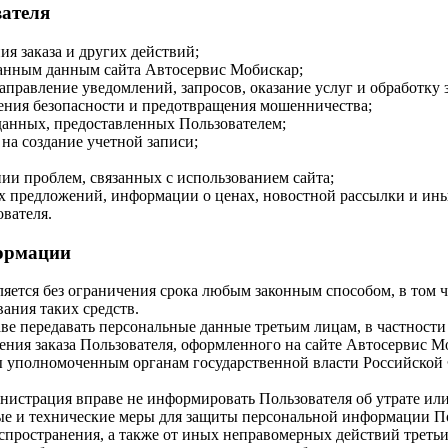
вателя
я заказа и других действий;
ванным данным сайта Автосервис Мобискар;
аправление уведомлений, запросов, оказание услуг и обработку 
чения безопасности и предотвращения мошенничества;
данных, предоставленных Пользователем;
 на создание учетной записи;
ии проблем, связанных с использованием сайта;
ых предложений, информации о ценах, новостной рассылки и ин
ователя.
формации
яется без ограничения срока любым законным способом, в том
ания таких средств.
аве передавать персональные данные третьим лицам, в частности
ения заказа Пользователя, оформленного на сайте Автосервис М
 уполномоченным органам государственной власти Российской 
истрация вправе не информировать Пользователя об утрате ил
 и технические меры для защиты персональной информации Пол
спространения, а также от иных неправомерных действий третьи