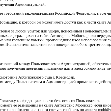
получения Администрацией;
е требований законодательства Российской Федерации, в том чис
формацию, к которой он может иметь доступ как к части сайта 
телем за любой убыток или ущерб, понесенный Пользователем в 
ых, содержащихся на сайте Автосервис Мобискар или передава
ые или косвенные убытки, произошедшие из-за использования л
м Пользователя, заявления или поведения любого третьего лица
 отношений между Пользователем и Администрацией, обязательн
дня получения претензии письменно или в электронном виде уве
смотрение Арбитражного суда г. Краснодар.
м между Пользователем и Администрацией применяется действ
олитику конфиденциальности без согласия Пользователя.
омента ее размещения на сайте Автосервис Мобискар, если ино
тики конфиденциальности следует сообщать по адресу: mobi@mob