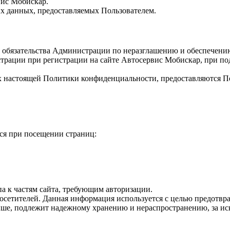
вис Мобискар.
х данных, предоставляемых Пользователем.
 обязательства Администрации по неразглашению и обеспечен
страции при регистрации на сайте Автосервис Мобискар, при п
х настоящей Политики конфиденциальности, предоставляются По
ся при посещении страниц:
а к частям сайта, требующим авторизации.
 посетителей. Данная информация используется с целью предотв
ыше, подлежит надежному хранению и нераспространению, за и