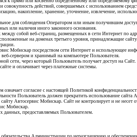
ся к прямо или косвенно определенному или определяемому фи
 совокупность действий, совершаемых с использованием средств
зацию, накопление, хранение, уточнение, извлечение, использов
ьное для соблюдения Оператором или иным получившим доступ
нных или наличия иного законного основания.
жду собой веб-страниц, размещенных в сети Интернет по адресу:
положенные на доменах третьего уровня, принадлежащие сайту
трации.
рвис Мобискар посредством сети Интернет и использующее инф
веб-сервером и хранимый на компьютере Пользователя.
ной сети, через который Пользователь получает доступ на Сайт.
сайте и оплачивает через платежные системы.
м означает согласие с настоящей Политикой конфиденциальност
льности Пользователь должен прекратить использование сайта 
айту Автосервис Мобискар. Сайт не контролирует и не несет от
вис Мобискар.
х данных, предоставляемых Пользователем.
 обязательства Администрации по неразглашению и обеспечен