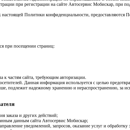
страции при регистрации на сайте Автосервис Мобискар, при п
х настоящей Политики конфиденциальности, предоставляются По
ся при посещении страниц:
а к частям сайта, требующим авторизации.
 посетителей. Данная информация используется с целью предотв
ыше, подлежит надежному хранению и нераспространению, за и
вателя
я заказа и других действий;
ванным данным сайта Автосервис Мобискар;
аправление уведомлений, запросов, оказание услуг и обработку 