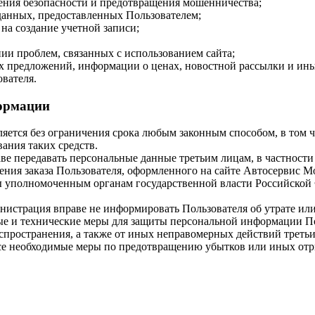
чения безопасности и предотвращения мошенничества;
данных, предоставленных Пользователем;
 на создание учетной записи;
ии проблем, связанных с использованием сайта;
ых предложений, информации о ценах, новостной рассылки и ин
ователя.
формации
яется без ограничения срока любым законным способом, в том
ания таких средств.
аве передавать персональные данные третьим лицам, в частности
ения заказа Пользователя, оформленного на сайте Автосервис М
 уполномоченным органам государственной власти Российской 
истрация вправе не информировать Пользователя об утрате ил
 и технические меры для защиты персональной информации Пол
спространения, а также от иных неправомерных действий третьи
се необходимые меры по предотвращению убытков или иных отр