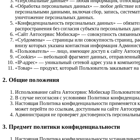
«Персональные данные» — любая информация, относящая
«Обработка персональных данных» — любое действие или
персональными данными, включая сбор, запись, системати
уничтожение персональных данных.
«Конфиденциальность персональных данных» — обязател
распространения без согласия субъекта персональных да
«Сайт Автосервис Мобискар» — совокупность связанных ме
«Субдомены» — страницы или совокупность страниц, рас
внизу которых указана контактная информация Админис
«Пользователь» — лицо, имеющее доступ к сайту Автосе
«Cookies» — небольшой фрагмент данных, отправленный 
«IP-адрес» — уникальный сетевой адрес узла в компьютер
«Товар» — продукт, который Пользователь заказывает на 
2. Общие положения
Использование сайта Автосервис Мобискар Пользователе
В случае несогласия с условиями Политики конфиденциа
Настоящая Политика конфиденциальности применяется к с
может перейти по ссылкам, доступным на сайте Автосер
Администрация не проверяет достоверность персональны
3. Предмет политики конфиденциальности
Настоящая Политика конфиденциальности устанавливает