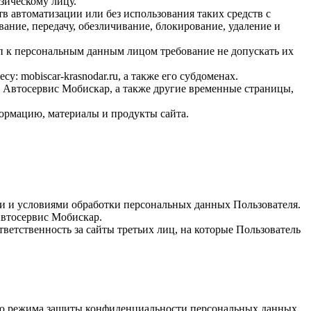
зическому лицу.
 автоматизации или без использования таких средств с
ание, передачу, обезличивание, блокирование, удаление и
 к персональным данным лицом требование не допускать их
 mobiscar-krasnodar.ru, а также его субдоменах.
 Автосервис Мобискар, а также другие временные страницы,
ормацию, материалы и продукты сайта.
и и условиями обработки персональных данных Пользователя.
Автосервис Мобискар.
ветственность за сайты третьих лиц, на которые Пользователь
ию режима защиты конфиденциальности персональных данных,