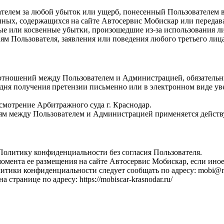
телем за любой убыток или ущерб, понесенный Пользователем в 
ых, содержащихся на сайте Автосервис Мобискар или передава
ые или косвенные убытки, произошедшие из-за использования л
м Пользователя, заявления или поведения любого третьего лица
 отношений между Пользователем и Администрацией, обязательн
дня получения претензии письменно или в электронном виде уве
смотрение Арбитражного суда г. Краснодар.
м между Пользователем и Администрацией применяется действ
олитику конфиденциальности без согласия Пользователя.
омента ее размещения на сайте Автосервис Мобискар, если ино
тики конфиденциальности следует сообщать по адресу: mobi@mob
ранице по адресу: https://mobiscar-krasnodar.ru/